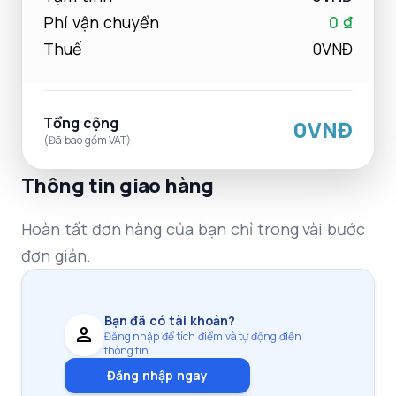
Phí vận chuyển
0 ₫
Thuế
0VNĐ
Tổng cộng
0VNĐ
(Đã bao gồm VAT)
Thông tin giao hàng
Hoàn tất đơn hàng của bạn chỉ trong vài bước
đơn giản.
Bạn đã có tài khoản?
person
Đăng nhập để tích điểm và tự động điền
thông tin
Đăng nhập ngay