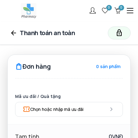
0
0
arrow_back
Thanh toán an toàn
lock
shopping_bag
Đơn hàng
0 sản phẩm
Mã ưu đãi / Quà tặng
confirmation_number
chevron_right
Chọn hoặc nhập mã ưu đãi
Tạm tính
0VNĐ