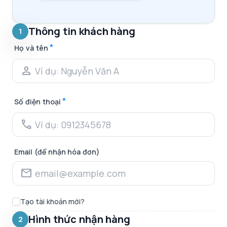
Thông tin khách hàng
1
*
Họ và tên
person
*
Số điện thoại
phone
Email (để nhận hóa đơn)
mail
Tạo tài khoản mới?
Hình thức nhận hàng
2