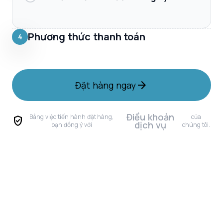
Phương thức thanh toán
4
arrow_forward
Đặt hàng ngay
Điều khoản
Bằng việc tiến hành đặt hàng,
của
verified_user
dịch vụ
bạn đồng ý với
chúng tôi.