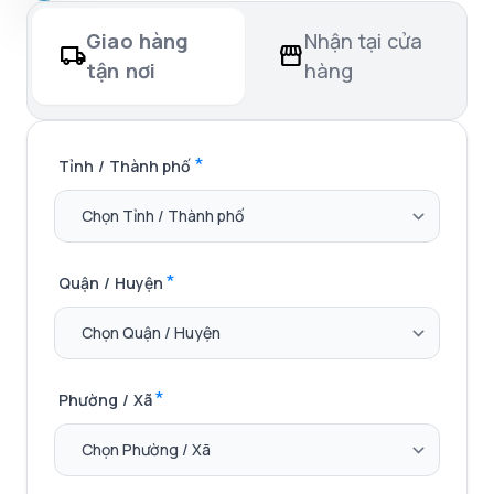
Giao hàng
Nhận tại cửa
local_shipping
storefront
hàng
tận nơi
*
Tỉnh / Thành phố
*
Quận / Huyện
*
Phường / Xã